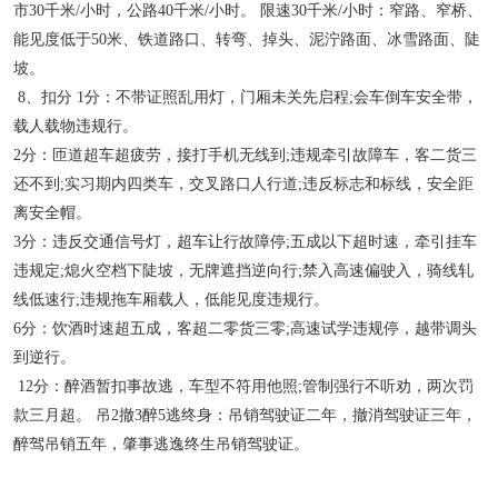
市
30
千米
/
小时，公路
40
千米
/
小时。 限速
30
千米
/
小时：窄路、窄桥、
能见度低于
50
米、铁道路口、转弯、掉头、泥泞路面、冰雪路面、陡
坡。
8
、扣分
1
分：不带证照乱用灯，门厢未关先启程
;
会车倒车安全带，
载人载物违规行。
2
分：匝道超车超疲劳，接打手机无线到
;
违规牵引故障车，客二货三
还不到
;
实习期内四类车，交叉路口人行道
;
违反标志和标线，安全距
离安全帽。
3
分：违反交通信号灯，超车让行故障停
;
五成以下超时速，牵引挂车
违规定
;
熄火空档下陡坡，无牌遮挡逆向行
;
禁入高速偏驶入，骑线轧
线低速行
;
违规拖车厢载人，低能见度违规行。
6
分：饮酒时速超五成，客超二零货三零
;
高速试学违规停，越带调头
到逆行。
12
分：醉酒暂扣事故逃，车型不符用他照
;
管制强行不听劝，两次罚
款三月超。 吊
2
撤
3
醉
5
逃终身：吊销驾驶证二年，撤消驾驶证三年，
醉驾吊销五年，肇事逃逸终生吊销驾驶证。