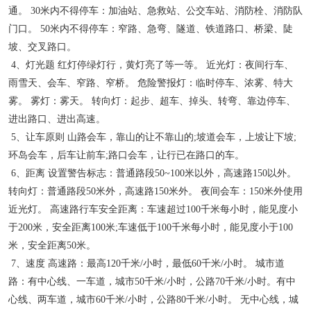
通。
30
米内不得停车：加油站、急救站、公交车站、消防栓、消防队
门口。
50
米内不得停车：窄路、急弯、隧道、铁道路口、桥梁、陡
坡、交叉路口。
4
、灯光题 红灯停绿灯行，黄灯亮了等一等。 近光灯：夜间行车、
雨雪天、会车、窄路、窄桥。 危险警报灯：临时停车、浓雾、特大
雾。 雾灯：雾天。 转向灯：起步、超车、掉头、转弯、靠边停车、
进出路口、进出高速。
5
、让车原则 山路会车，靠山的让不靠山的
;
坡道会车，上坡让下坡
;
环岛会车，后车让前车
;
路口会车，让行已在路口的车。
6
、距离 设置警告标志：普通路段
50~100
米以外，高速路
150
以外。
转向灯：普通路段
50
米外，高速路
150
米外。 夜间会车：
150
米外使用
近光灯。 高速路行车安全距离：车速超过
100
千米每小时，能见度小
于
200
米，安全距离
100
米
;
车速低于
100
千米每小时，能见度小于
100
米，安全距离
50
米。
7
、速度 高速路：最高
120
千米
/
小时，最低
60
千米
/
小时。 城市道
路：有中心线、一车道，城市
50
千米
/
小时，公路
70
千米
/
小时。有中
心线、两车道，城市
60
千米
/
小时，公路
80
千米
/
小时。 无中心线，城