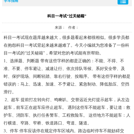
学车指南
科目一考试“过关秘籍”
来源： 作者：
科目一考试现在题库越来越大，很多题看起来都很相似。很多学员都
在抱怨科目一考试背起来越来越难了。今天小编就为您准备了一份科
目一考试的
“过关秘籍”，
希望对您的考试能有所帮助。
1
、选择题、判断题 带有这些字样的都是正确的：不能、不得、不
准、不要、停车避让、减速让行、依次排队等候、系好安全带、及
时、保护现场、间断轻踏、靠右行驶、按顺序。 带有这些字样的都是
错误的：马上、迅速、加速、不予避让、紧急制动、降低胎压、空挡
滑行。
2
、超车 提前打左转向灯、鸣喇叭、交替远近光灯提示超车，从左边
超车，前车正在超车应停止超车。 遇到这些车不能超车，要让道：救
护车、消防车、执行任务警车、工程救险车。 这些地方不能超车：人
行横道、窄路、窄桥、铁道路口、弯道、隧道。
3
、停车 停车应该停在规定停车区域内。路边临时停车不能妨碍交